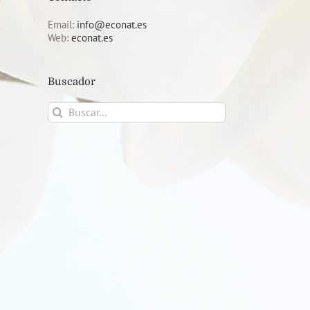
Email:
info@econat.es
Web:
econat.es
Buscador
Buscar: