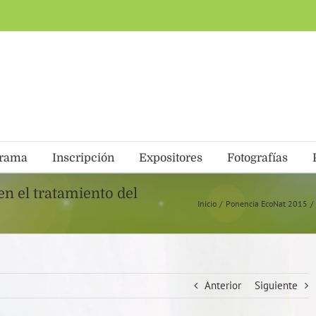
grama
Inscripción
Expositores
Fotografías
en el tratamiento del
Inicio
Ponencia EcoNat 2015
Anterior
Siguiente