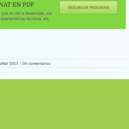
NAT EN PDF
DESCARGAR PROGRAMA
que se van a desarrollar, sus
características técnicas, etc.
coNat 2015
|
Sin comentarios