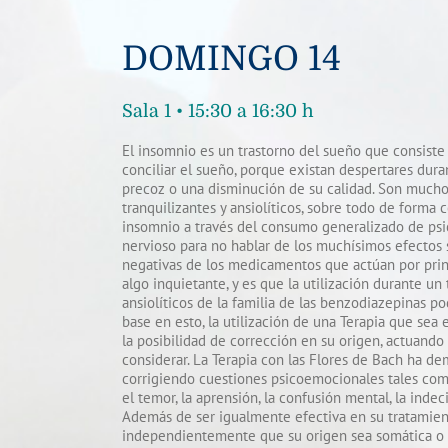
DOMINGO 14
Sala 1 • 15:30 a 16:30 h
El insomnio es un trastorno del sueño que consiste 
conciliar el sueño, porque existan despertares dur
precoz o una disminución de su calidad. Son mucho
tranquilizantes y ansiolíticos, sobre todo de forma c
insomnio a través del consumo generalizado de psic
nervioso para no hablar de los muchísimos efectos 
negativas de los medicamentos que actúan por princi
algo inquietante, y es que la utilización durante u
ansiolíticos de la familia de las benzodiazepinas 
base en esto, la utilización de una Terapia que sea 
la posibilidad de corrección en su origen, actuando
considerar. La Terapia con las Flores de Bach ha de
corrigiendo cuestiones psicoemocionales tales com
el temor, la aprensión, la confusión mental, la inde
Además de ser igualmente efectiva en su tratamien
independientemente que su origen sea somática o p