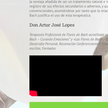
la ventaja añadida de ser un tratamiento natural e 
registro de sus efectos secundarios o adversos, y q
convencionales, asumiéndose por tanto que la relaci
Bach justifica el uso de esta terapéutica.
Don Artur José Lopes
Terapeuta Profesional de Flores de Bach acreditado p
Bach – Curando Emociones” y «Las Flores de Bach – Un
Desarrollo Personal. Reconocido Conferenciante a nive
escritos.
Formador.