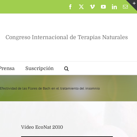
Facebook
X
Vimeo
YouTube
LinkedIn
Corr
elec
Congreso Internacional de Terapias Naturales
Prensa
Suscripción
Efectividad de las Flores de Bach en el tratamiento del insomnio
Vídeo EcoNat 2010