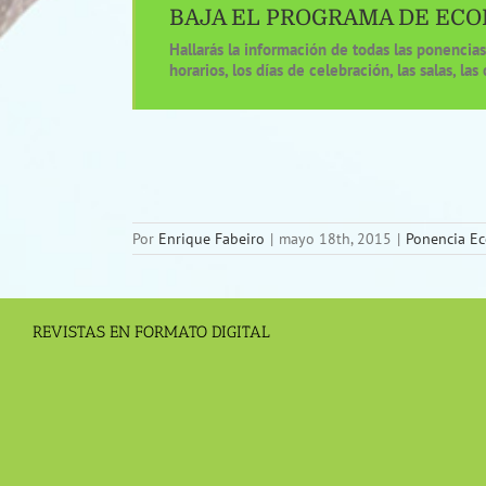
BAJA EL PROGRAMA DE ECO
Hallarás la información de todas las ponencias 
horarios, los días de celebración, las salas, las 
Por
Enrique Fabeiro
|
mayo 18th, 2015
|
Ponencia E
REVISTAS EN FORMATO DIGITAL