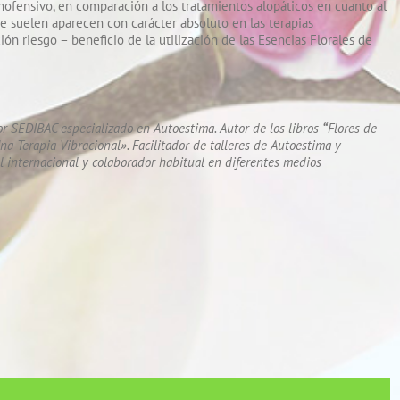
inofensivo, en comparación a los tratamientos alopáticos en cuanto al
ue suelen aparecen con carácter absoluto en las terapias
ón riesgo – beneficio de la utilización de las Esencias Florales de
or SEDIBAC especializado en Autoestima. Autor de los libros
“
Flores de
a Terapia Vibracional». Facilitador de talleres de Autoestima y
l internacional y colaborador habitual en diferentes medios