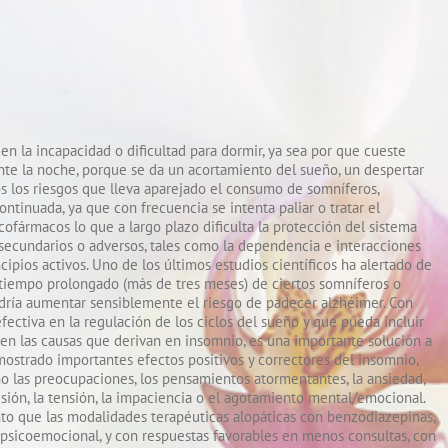
en la incapacidad o dificultad para dormir, ya sea por que cueste
ante la noche, porque se da un acortamiento del sueño, un despertar
s los riesgos que lleva aparejado el consumo de somníferos,
ontinuada, ya que con frecuencia se intenta paliar o tratar el
ofármacos lo que a largo plazo dificulta la protección del sistema
secundarios o adversos, tales como la dependencia e interacciones
pios activos. Uno de los últimos estudios científicos ha alertado de
n tiempo prolongado (más de tres meses) de ciertos somníferos o
podría aumentar sensiblemente el riesgo de padecer alzhéimer. Con
efectiva en la regulación de los ciclos del sueño y que pueda incluir
 en las causas que derivan en insomnio, es una importante solución a
mostrado importantes efectos positivos y correctores del insomnio,
o las preocupaciones, los pensamientos atormentantes, la ansiedad,
cisión, la tensión, la impaciencia o el agotamiento mental/emocional.
to que las modalidades terapéuticas alopáticas con benzodiazepinas,
sicoemocional, y con respuestas favorables en menos consultas, con