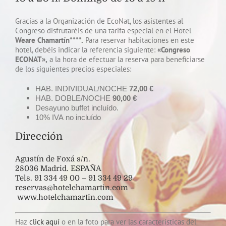
Gracias a la Organización de EcoNat, los asistentes al
Congreso disfrutaréis de una tarifa especial en el Hotel
Weare Chamartín****.
Para reservar habitaciones en este
hotel, debéis indicar la referencia siguiente:
«Congreso
ECONAT»,
a la hora de efectuar la reserva para beneficiarse
de los siguientes precios especiales:
HAB. INDIVIDUAL/NOCHE
72,00 €
HAB. DOBLE/NOCHE
90,00 €
Desayuno buffet incluído.
10% IVA no incluído
Dirección
Agustín de Foxá s/n.
28036 Madrid. ESPAÑA
Tels. 91 334 49 00 – 91 334 49 29
reservas@hotelchamartin.com
–
www.hotelchamartin.com
Haz
click aquí
o en la foto para ver las características del