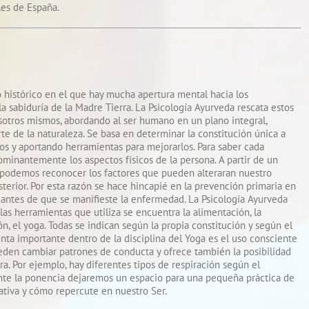
les de España.
istórico en el que hay mucha apertura mental hacia los
 la sabiduría de la Madre Tierra. La Psicología Ayurveda rescata estos
osotros mismos, abordando al ser humano en un plano integral,
e de la naturaleza. Se basa en determinar la constitución única a
rios y aportando herramientas para mejorarlos. Para saber cada
dominantemente los aspectos físicos de la persona. A partir de un
podemos reconocer los factores que pueden alteraran nuestro
terior. Por esta razón se hace hincapié en la prevención primaria en
s antes de que se manifieste la enfermedad. La Psicología Ayurveda
las herramientas que utiliza se encuentra la alimentación, la
ción, el yoga. Todas se indican según la propia constitución y según el
nta importante dentro de la disciplina del Yoga es el uso consciente
pueden cambiar patrones de conducta y ofrece también la posibilidad
a. Por ejemplo, hay diferentes tipos de respiración según el
ante la ponencia dejaremos un espacio para una pequeña práctica de
rativa y cómo repercute en nuestro Ser.