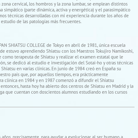
 zona cervical, los hombros y la zona lumbar, se emplean distintos
ma simpático (parte dinámica, activa y energética) y el parasimpático
zamos técnicas desarrolladas con mi experiencia durante los años de
 estudio de las patologías más frecuentes.
JAPAN SHIATSU COLLEGE de Tokyo en abril de 1981, única escuela
onde estuvo aprendiendo Shiatsu con los Maestros Tokujiro Namikoshi,
 como terapeuta de Shiatsu y realizar el examen estatal que le
pón, se dedicó al estudio e investigación del Sotai-ho y otras técnicas
Shiatsu en varias clínicas. En junio de 1984 creó en España su
uestro país que, por aquellos tiempos, era prácticamente
a clínica en 1984 y en 1987 comenzó a difundir el Shiatsu
ntonces, hasta hoy ha abierto dos centros de Shiatsu en Madrid y la
aga que cuentan con doscientos alumnos estudiando en los cursos
s años, precisamente, para ayudar a evolucionar al ser humano a