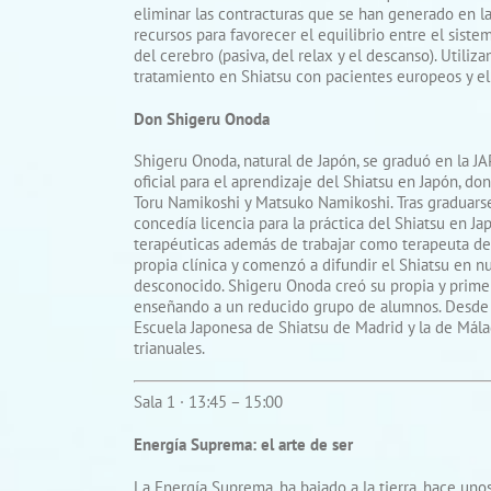
eliminar las contracturas que se han generado en la
recursos para favorecer el equilibrio entre el siste
del cerebro (pasiva, del relax y el descanso). Utili
tratamiento en Shiatsu con pacientes europeos y el
Don Shigeru Onoda
Shigeru Onoda, natural de Japón, se graduó en la 
oficial para el aprendizaje del Shiatsu en Japón, d
Toru Namikoshi y Matsuko Namikoshi. Tras graduarse
concedía licencia para la práctica del Shiatsu en Ja
terapéuticas además de trabajar como terapeuta de 
propia clínica y comenzó a difundir el Shiatsu en n
desconocido. Shigeru Onoda creó su propia y primer
enseñando a un reducido grupo de alumnos. Desde e
Escuela Japonesa de Shiatsu de Madrid y la de Mál
trianuales.
Sala 1 · 13:45 – 15:00
Energía Suprema: el arte de ser
La Energía Suprema, ha bajado a la tierra, hace uno