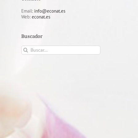
Email:
info@econat.es
Web:
econat.es
Buscador
Buscar: