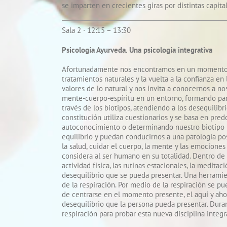
se imparten en crecientes giras por distintas capita
Sala 2 · 12:15 – 13:30
Psicología Ayurveda. Una psicología integrativa
Afortunadamente nos encontramos en un momento h
tratamientos naturales y la vuelta a la confianza en
valores de lo natural y nos invita a conocernos a n
mente-cuerpo-espíritu en un entorno, formando part
través de los biotipos, atendiendo a los desequilib
constitución utiliza cuestionarios y se basa en pre
autoconocimiento o determinando nuestro biotipo 
equilibrio y puedan conducirnos a una patología pos
la salud, cuidar el cuerpo, la mente y las emocione
considera al ser humano en su totalidad. Dentro de 
actividad física, las rutinas estacionales, la medita
desequilibrio que se pueda presentar. Una herramie
de la respiración. Por medio de la respiración se 
de centrarse en el momento presente, el aquí y ahor
desequilibrio que la persona pueda presentar. Dur
respiración para probar esta nueva disciplina integ