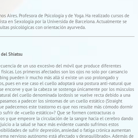
os Aires. Profesora de Psicología y de Yoga. Ha realizado cursos de
alista en Sexología por la Universida de Barcelona. Actualmente se
ltas psicológicas con orientación ayurveda.
 del Shiatsu
ecuencia de un uso excesivo del móvil que produce diferentes
ísicas. Los primeros afectados son los ojos no solo por cansancio
bing pueden ir mucho más allá si existe un uso prolongado y
s, pues en ese caso el cuello adoptará una postura anti-natural que
 se encorve y que la cabeza se sostenga únicamente por los músculos
natural del cuello denominada lordosis se vuelve recta debido a una
 pasamos a padecer los síntomas de un cuello estático (Straight
que padecemos este trastorno es que nos resulte más cómodo dormir
 sufrir de «cuello estático»? Que se formen contracturas o
os y que empeore la circulación de la sangre hacia el cerebro dando
erjuicio a la salud se hace más evidente cuando sufrimos estos
sibilidades de sufrir depresión, ansiedad o fatiga crónica aumentan
stema nervioso autónomo está afectado y desequilibrado». Además de