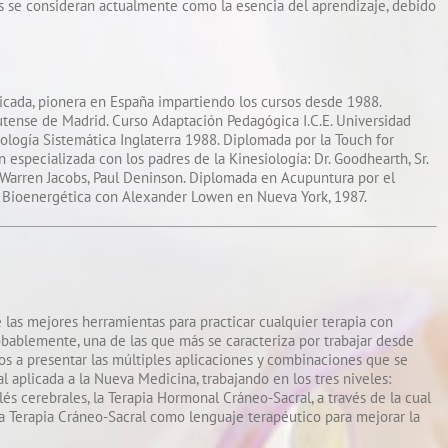
les se consideran actualmente como la esencia del aprendizaje, debido
icada, pionera en España impartiendo los cursos desde 1988.
utense de Madrid. Curso Adaptación Pedagógica I.C.E. Universidad
logía Sistemática Inglaterra 1988. Diplomada por la Touch for
especializada con los padres de la Kinesiología: Dr. Goodhearth, Sr.
r. Warren Jacobs, Paul Deninson. Diplomada en Acupuntura por el
n Bioenergética con Alexander Lowen en Nueva York, 1987.
e las mejores herramientas para practicar cualquier terapia con
probablemente, una de las que más se caracteriza por trabajar desde
mos a presentar las múltiples aplicaciones y combinaciones que se
l aplicada a la Nueva Medicina, trabajando en los tres niveles:
és cerebrales, la Terapia Hormonal Cráneo-Sacral, a través de la cual
la Terapia Cráneo-Sacral como lenguaje terapéutico para mejorar la