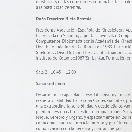
nerviosas, y de las conexiones neuronales, las cuá
a la plasticidad cerebral.
Doña Francisca Nieto Barreda
Presidenta Asociación Española de Kinesiología Apl
Licenciada en Sociología por la Universidad Compl
Complutense. Diplomada por la Academia de Kinesio
Health Foundation de California en 1989. Formación 
Sheldon C. Deal, Dr. Jhon Thie, Dr. John Diamond, S
Instituto de Colombo1987(Sri Lanka). Formación e
Sala 2 · 10:45 – 12:00
Sanar sintiendo
Desarrollar la capacidad sensorial constituye una d
respeto y fiabilidad. La Terapia Cráneo-Sacral es, 
una extraordinaria sensibilidad, y desde ella os va
pueden llevar a cabo. Desde la Terapia Cráneo-Sacra
Psique, Cerebro y Órgano, y especialmente en los rel
conocemos nuestra farmacia interior y, por último, 
comunicación con la persona y con su cuerpo.