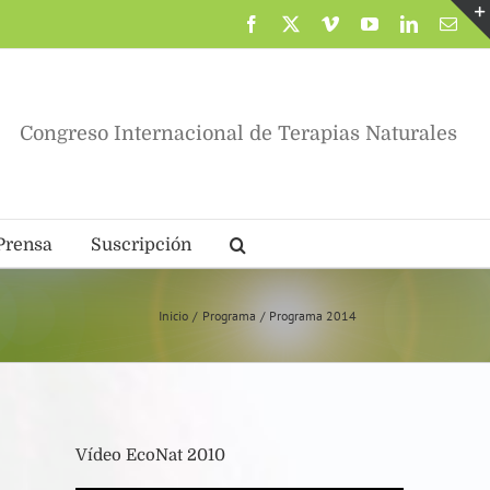
Facebook
X
Vimeo
YouTube
LinkedIn
Corr
elec
Congreso Internacional de Terapias Naturales
Prensa
Suscripción
Inicio
Programa
Programa 2014
Vídeo EcoNat 2010