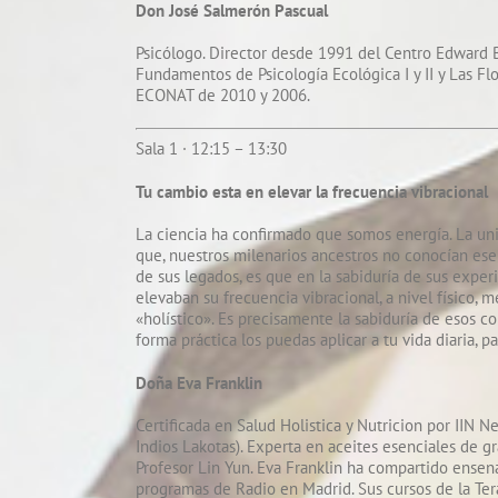
Don José Salmerón Pascual
Psicólogo. Director desde 1991 del Centro Edward B
Fundamentos de Psicología Ecológica I y II y Las F
ECONAT de 2010 y 2006.
Sala 1 · 12:15 – 13:30
Tu cambio esta en elevar la frecuencia vibracional
La ciencia ha confirmado que somos energía. La uni
que, nuestros milenarios ancestros no conocían ese d
de sus legados, es que en la sabiduría de sus experi
elevaban su frecuencia vibracional, a nivel físico, 
«holístico». Es precisamente la sabiduría de esos 
forma práctica los puedas aplicar a tu vida diaria, 
Doña Eva Franklin
Certificada en Salud Holistica y Nutricion por IIN Ne
Indios Lakotas). Experta en aceites esenciales de g
Profesor Lin Yun. Eva Franklin ha compartido ensen
programas de Radio en Madrid. Sus cursos de la Terap