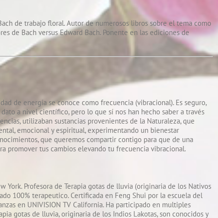
ach de trabajo floral. Autor de numerosos libros sobre el tema como
lores de Bach versus Edward Bach. Ponente en las ediciones de
dad de energía se conoce como frecuencia (vibracional). Es seguro,
ato a nivel científico, pero lo que sí nos han hecho saber a través
encias, utilizaban sustancias provenientes de la Naturaleza, que
mental, emocional y espiritual, experimentando un bienestar
conocimientos, que queremos compartir contigo para que de una
para promover tus cambios elevando tu frecuencia vibracional.
w York. Profesora de Terapia gotas de lluvia (originaria de los Nativos
rado 100% terapeutico. Certificada en Feng Shui por la escuela del
anzas en UNIVISION TV California. Ha participado en multiples
ia gotas de lluvia, originaria de los Indios Lakotas, son conocidos y