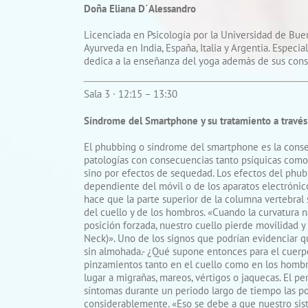
Doña Eliana D´Alessandro
Licenciada en Psicología por la Universidad de Buen
Ayurveda en India, España, Italia y Argentia. Especi
dedica a la enseñanza del yoga además de sus consu
Sala 3 · 12:15 – 13:30
Síndrome del Smartphone y su tratamiento a través
El phubbing o síndrome del smartphone es la cons
patologías con consecuencias tanto psíquicas como f
sino por efectos de sequedad. Los efectos del phub
dependiente del móvil o de los aparatos electrónico
hace que la parte superior de la columna vertebral
del cuello y de los hombros. «Cuando la curvatura 
posición forzada, nuestro cuello pierde movilidad y
Neck)». Uno de los signos que podrían evidenciar 
sin almohada.- ¿Qué supone entonces para el cuerpo
pinzamientos tanto en el cuello como en los hombr
lugar a migrañas, mareos, vértigos o jaquecas. El p
síntomas durante un periodo largo de tiempo las po
considerablemente. «Eso se debe a que nuestro si