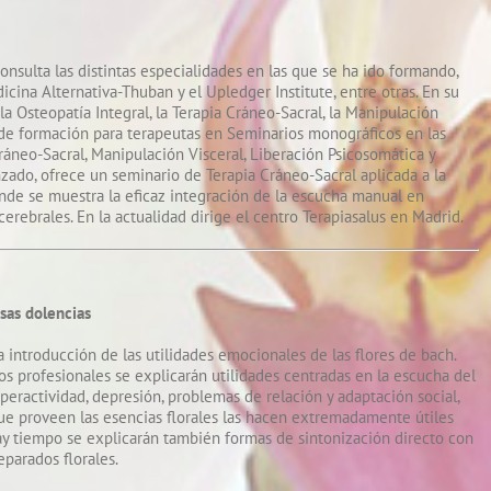
nsulta las distintas especialidades en las que se ha ido formando,
cina Alternativa-Thuban y el Upledger Institute, entre otras. En su
a Osteopatía Integral, la Terapia Cráneo-Sacral, la Manipulación
s de formación para terapeutas en Seminarios monográficos en las
Cráneo-Sacral, Manipulación Visceral, Liberación Psicosomática y
zado, ofrece un seminario de Terapia Cráneo-Sacral aplicada a la
nde se muestra la eficaz integración de la escucha manual en
cerebrales. En la actualidad dirige el centro Terapiasalus en Madrid.
sas dolencias
a introducción de las utilidades emocionales de las flores de bach.
los profesionales se explicarán utilidades centradas en la escucha del
iperactividad, depresión, problemas de relación y adaptación social,
que proveen las esencias florales las hacen extremadamente útiles
ay tiempo se explicarán también formas de sintonización directo con
eparados florales.