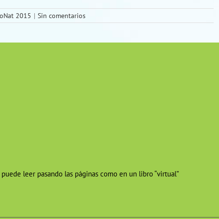
coNat 2015
|
Sin comentarios
 puede leer pasando las páginas como en un libro “virtual”