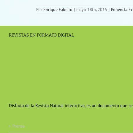
Por
Enrique Fabeiro
|
mayo 18th, 2015
|
Ponencia E
REVISTAS EN FORMATO DIGITAL
Disfruta de la Revista Natural interactiva, es un documento que se
Prensa