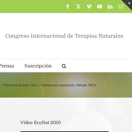
Facebook
X
Vimeo
YouTube
LinkedIn
Corr
elec
Congreso Internacional de Terapias Naturales
Prensa
Suscripción
o
Ponencia EcoNat 2015
Demencias vasculares. Método TRCD
Vídeo EcoNat 2010