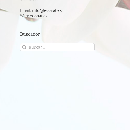
Email:
info@econat.es
Web:
econat.es
Buscador
Buscar: