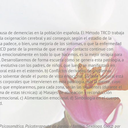
ausa de demencias en la población española. El Método TRCD trabaja
a oxigenación cerebral y así conseguir, según el estadio de la
la padece, o bien, una mejoría de los síntomas, o que la enfermedad
RCD parte de la premisa de que estar en contacto continuo con
os emocionalmente en todo lo que hacemos, es la mejor terapia para
 Desarrollaremos de forma escueta cómo se genera esta patología, a
o evolutiva con los padres, de niños, que luego se manifestará en
oral está en el esternón. b) Conflictos derivados de problemas
 solventar desde el punto de vista emocional. Su base corporal está
nas corporales que intervienen en esta patología, más la mente, cuyo
as que emplearemos, para cada zona, serán las siguientes (durante el
na de estas técnicas): a) Masajes de alineación y reconducción
o emocional. c) Alimentación emocional. d) Símbología en el cuerpo
d.
sicosomática. Psicoterapeuta de pareja y familia. Sexóloga. Coach por