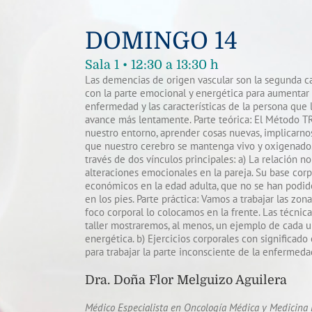
DOMINGO 14
Sala 1 • 12:30 a 13:30 h
Las demencias de origen vascular son la segunda c
con la parte emocional y energética para aumentar l
enfermedad y las características de la persona que 
avance más lentamente. Parte teórica: El Método T
nuestro entorno, aprender cosas nuevas, implicarn
que nuestro cerebro se mantenga vivo y oxigenado.
través de dos vínculos principales: a) La relación n
alteraciones emocionales en la pareja. Su base corp
económicos en la edad adulta, que no se han podido
en los pies. Parte práctica: Vamos a trabajar las zo
foco corporal lo colocamos en la frente. Las técnic
taller mostraremos, al menos, un ejemplo de cada u
energética. b) Ejercicios corporales con significad
para trabajar la parte inconsciente de la enfermeda
Dra. Doña Flor Melguizo Aguilera
Médico Especialista en Oncología Médica y Medicina P