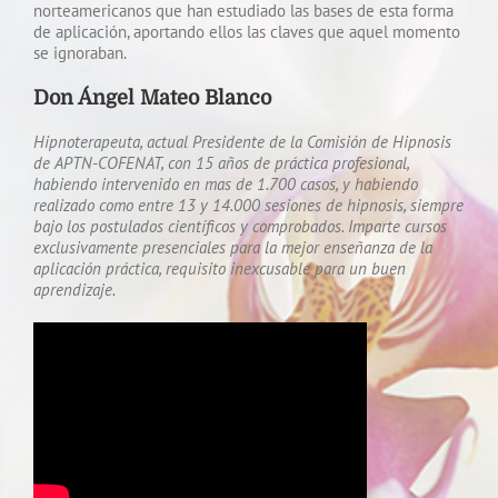
norteamericanos que han estudiado las bases de esta forma
de aplicación, aportando ellos las claves que aquel momento
se ignoraban.
Don Ángel Mateo Blanco
Hipnoterapeuta, actual Presidente de la Comisión de Hipnosis
de APTN-COFENAT, con 15 años de práctica profesional,
habiendo intervenido en mas de 1.700 casos, y habiendo
realizado como entre 13 y 14.000 sesiones de hipnosis, siempre
bajo los postulados científicos y comprobados. Imparte cursos
exclusivamente presenciales para la mejor enseñanza de la
aplicación práctica, requisito inexcusable para un buen
aprendizaje.