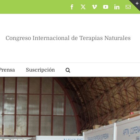
Facebook
X
Vimeo
YouTube
LinkedIn
Corr
elec
Congreso Internacional de Terapias Naturales
Prensa
Suscripción