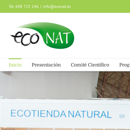
Saltar
Tel. 608 725 146
|
info@econat.es
al
contenido
Inicio
Presentación
Comité Científico
Pro