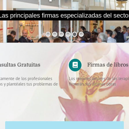
sultas Gratuitas
Firmas de libros
itamente de los profesionales
Los mejores autores de las terapi
os y plantéales tus problemas de
firmarán sus últimas obras