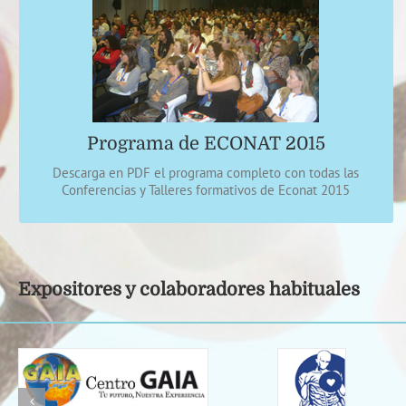
Ponencias actuales y prácticas
Información continua a través de las redes sociales y la
web sobre las ponencias, horarios, salas, consultas
gratuitas, masajes, firmas de libros, etc.
Programa de ECONAT 2015
PROGRAMA
Descarga en PDF el programa completo con todas las
Conferencias y Talleres formativos de Econat 2015
Expositores y colaboradores habituales