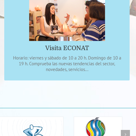
Congreso consolidado
Dirigido a profesionales y consumidores de productos y
terapias naturales, nutrición, dietética, calidad de vida…
Visita ECONAT
DÓNDE SE REALIZA
Horario: viernes y sábado de 10 a 20 h. Domingo de 10 a
19 h. Comprueba las nuevas tendencias del sector,
novedades, servicios...