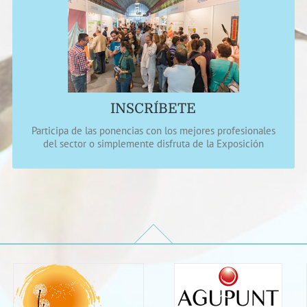
Abónate a las Conferencias
Abono completo de 3 días por tan sólo 90 euros. Visita la
Exposición desde 5 euros
CÓMO INSCRIBIRSE
INSCRÍBETE
Participa de las ponencias con los mejores profesionales
del sector o simplemente disfruta de la Exposición