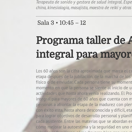
Terapeuta de sonido y gestora de salud integral. Espec
china, kinesiología, masajista, maestra de reiki y otras
Sala 3 • 10:45 – 12
Programa taller de 
integral para mayor
Los 60 años son la cifra aproximada que marca el c
etapa después de la jubilación, de la marcha de los 
físico o de enviudar. Cada persona tiene su momento
momento en que la persona se siente al inicio de 
actividades que hasta ahora venía realizando. El P
integral para mayores de 60 años que cuenta con m
personas a afrontar la etapa de la madurez con pleni
con éxito esta, hasta ahora desconocida y difícil, e
para lograr objetivos de desarrollo personal y plani
cada asistente. Entre las materias que se abordan e
cómo mejorar la autoestima y la seguridad en uno m