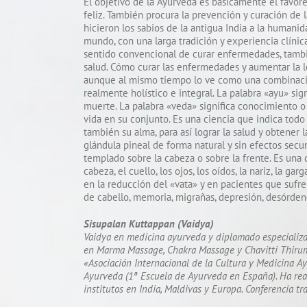
El objetivo de la Ayurveda es básicamente el favo
feliz. También procura la prevención y curación de
hicieron los sabios de la antigua India a la humani
mundo, con una larga tradición y experiencia clínic
sentido convencional de curar enfermedades, tamb
salud. Cómo curar las enfermedades y aumentar la 
aunque al mismo tiempo lo ve como una combinació
realmente holístico e integral. La palabra «ayu» sig
muerte. La palabra «veda» significa conocimiento o 
vida en su conjunto. Es una ciencia que indica tod
también su alma, para así lograr la salud y obtener 
glándula pineal de forma natural y sin efectos secun
templado sobre la cabeza o sobre la frente. Es una 
cabeza, el cuello, los ojos, los oídos, la nariz, la g
en la reducción del «vata» y en pacientes que sufr
de cabello, memoria, migrañas, depresión, desórdene
Sisupalan Kuttappan (Vaidya)
Vaidya en medicina ayurveda y diplomado especializa
en Marma Massage, Chakra Massage y Chavitti Thirummu
«Asociación Internacional de la Cultura y Medicina Ay
Ayurveda (1ª Escuela de Ayurveda en España). Ha real
institutos en India, Maldivas y Europa. Conferencia tr