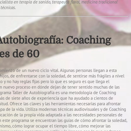
ialista en terapia de sonido, terapeuta floral, medicina tradicional
 técnicas.
Autobiografía: Coaching
es de 60
omienzo de un nuevo ciclo vital. Algunas personas llegan a esta
hijos, de enfrentarse con la soledad, de sentirse más frágiles a nivel
 y no hay reglas fijas pero lo que es seguro es que llega el
un nuevo proceso en dónde dejan de tener sentido muchas de las
rograma Taller de Autobiografía es una metodología de Coaching
ás de siete años de experiencia que ha ayudado a cientos de
tud. Ofrece las claves y las herramientas necesarias para afrontar
tapa de la vida. Utiliza modernas técnicas audiovisuales y de Coaching
ficación de la propia vida adaptada a las necesidades personales de
n este programa se encuentran las guías de cómo afrontar la soledad,
ismo, cómo lograr ocupar el tiempo libre, cómo mejorar las