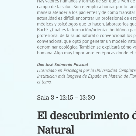
Hay valores humanos y formas de ser que sirven de 
campo de la salud. Son ejemplo a honrar por lo tan
manera atender a los pacientes y de cómo transitar 
actualidad es difícil encontrar un profesional de e
médicos y psicólogos que lo hacen, laboratorios que
Bach? ¿Cuál es la formación/orientación idónea para
profesional de la salud natural o convencional los p
convencional que optó por generar un modelo natur
denominar ecológica. También se explicará cómo veí
humana. Algo muy importante en épocas donde el ma
Don José Salmerón Pascual
Licenciado en Psicología por la Universidad Complute
Institución más longeva de España en Materia de Flore
el tema.
Sala 3 • 12:15 – 13:30
El descubrimiento d
Natural