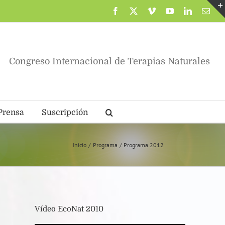
Facebook
X
Vimeo
YouTube
LinkedIn
Corr
elec
Congreso Internacional de Terapias Naturales
Prensa
Suscripción
Inicio
Programa
Programa 2012
Vídeo EcoNat 2010