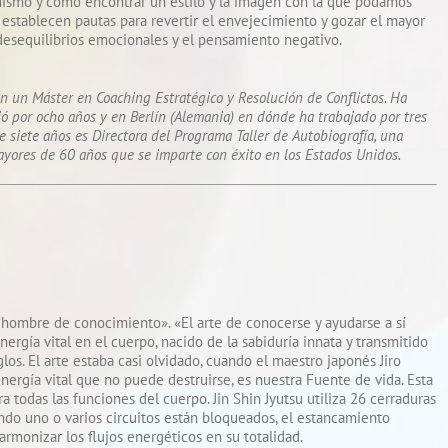
 mismo y cómo encontrar un estilo y la imagen con la que podamos
 establecen pautas para revertir el envejecimiento y gozar el mayor
desequilibrios emocionales y el pensamiento negativo.
on un Máster en Coaching Estratégico y Resolución de Conflictos. Ha
ó por ocho años y en Berlín (Alemania) en dónde ha trabajado por tres
 siete años es Directora del Programa Taller de Autobiografía, una
yores de 60 años que se imparte con éxito en los Estados Unidos.
el hombre de conocimiento». «El arte de conocerse y ayudarse a sí
ergía vital en el cuerpo, nacido de la sabiduría innata y transmitido
s. El arte estaba casi olvidado, cuando el maestro japonés Jiro
energía vital que no puede destruirse, es nuestra Fuente de vida. Esta
a todas las funciones del cuerpo. Jin Shin Jyutsu utiliza 26 cerraduras
ndo uno o varios circuitos están bloqueados, el estancamiento
rmonizar los flujos energéticos en su totalidad.