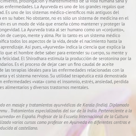
recimiento, prolongación y mantenimiento de la vida humana sana y
 las enfermedades. La Ayurveda es uno de los grandes regalos que
dad. Es uno de los sistemas médico-científicos más antiguos del
a en su haber. No obstante, no es sólo un sistema de medicina en el
ién es un modo de vida que enseña cómo mantener y proteger la
longevidad. La Ayurveda trata al ser humano como un «conjunto»,
n de cuerpo, mente y alma. Por lo tanto es un sistema médico
nifica todos los aspectos de la vida, desde el nacimiento hasta la
aprendizaje. Así pues, «Ayurveda» indica la ciencia que explica la
o lo que el hombre debe saber para entender su cuerpo, su mente y
la felicidad. El Shirodhara estimula la producción de serotonina por la
darios. Es el proceso de dejar caer un fino caudal de aceite
de las terapias ideales para las enfermedades relacionadas con la
arganta y el sistema nervioso. Su utilidad terapéutica está demostrada
en enfermedades «vata» como el insomnio, estrés, ansiedad, perdida
s alimentarios y diversos trastornos mentales.
do en masaje y tratamientos ayurvédicos de Kerala (India). Diplomado
 . Tratamientos especializados del sur de la India. Perteneciente a la
urveda» en España. Profesor de la Escuela Internacional de la Cultura
izado varios cursos como profesor en Ayurveda en diferentes centros e
aducida al castellano.