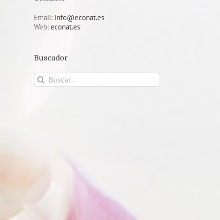
Email:
info@econat.es
Web:
econat.es
Buscador
Buscar: