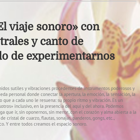
El viaje sonoro» con
rales y canto de
do de experimentarnos
onidos sutiles y vibraciones procedentes de instrumentos poderosos y
eda personal donde conectar la apertura, la emoción, la sensación, la
 lo que a cada uno le resuena: su propio ritmo y vibración. Es un
ros» inclusivo, en la presencia del aquí y del ahora. Podemos
a que ir, sin oponernos, sin mente, con el corazón y alma abierta a la
 cristal de cuarzo, flautas, sonajas, panderos, gongs, etc.,
co. Y entre todos creamos el espacio sonoro.