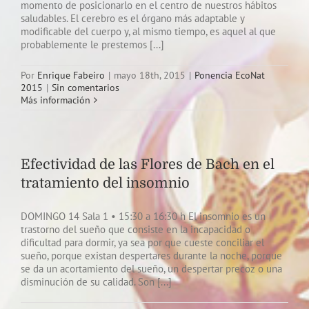
momento de posicionarlo en el centro de nuestros hábitos
saludables. El cerebro es el órgano más adaptable y
modificable del cuerpo y, al mismo tiempo, es aquel al que
probablemente le prestemos [...]
Por
Enrique Fabeiro
|
mayo 18th, 2015
|
Ponencia EcoNat
2015
|
Sin comentarios
Más información
Efectividad de las Flores de Bach en el
tratamiento del insomnio
DOMINGO 14 Sala 1 • 15:30 a 16:30 h El insomnio es un
trastorno del sueño que consiste en la incapacidad o
dificultad para dormir, ya sea por que cueste conciliar el
sueño, porque existan despertares durante la noche, porque
se da un acortamiento del sueño, un despertar precoz o una
disminución de su calidad. Son [...]