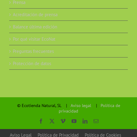
Prensa
Acreditación de prensa
Balance última edición
Por qué visitar EcoNat
Preguntas frecuentes
Protección de datos
© Ecotienda Natural, SL |
Aviso legal
|
Política de
privacidad
Facebook
X
Vimeo
YouTube
LinkedIn
Correo
electrónico
Aviso Legal
Política de Privacidad
Política de Cookies