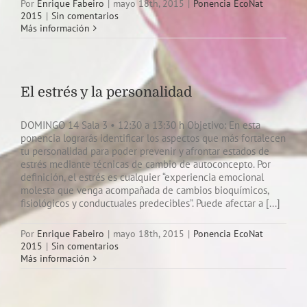
Por
Enrique Fabeiro
|
mayo 18th, 2015
|
Ponencia EcoNat
2015
|
Sin comentarios
Más información
El estrés y la personalidad
DOMINGO 14 Sala 3 • 12:30 a 13:30 h Objetivo: En esta
ponencia lograrás identificar los aspectos que más fortalecen
tu personalidad para poder prevenir y afrontar estados de
estrés mediante técnicas de cambio de autoconcepto. Por
definición, el estrés es cualquier “experiencia emocional
molesta que venga acompañada de cambios bioquímicos,
fisiológicos y conductuales predecibles”. Puede afectar a [...]
Por
Enrique Fabeiro
|
mayo 18th, 2015
|
Ponencia EcoNat
2015
|
Sin comentarios
Más información