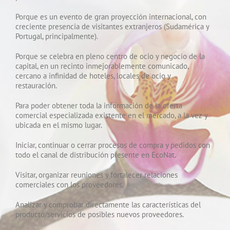
Porque es un evento de gran proyección internacional, con
creciente presencia de visitantes extranjeros (Sudamérica y
Portugal, principalmente).
Porque se celebra en pleno centro de ocio y negocio de la
capital, en un recinto inmejorablemente comunicado,
cercano a infinidad de hoteles, locales de ocio y
restauración.
Para poder obtener toda la información de la oferta
comercial especializada existente en el mercado, a la vez y
ubicada en el mismo lugar.
Iniciar, continuar o cerrar procesos de compra y pedidos con
todo el canal de distribución presente en EcoNat.
Visitar, organizar reuniones y fortalecer relaciones
comerciales con los proveedores.
Analizar y comprobar directamente las características del
producto/servicios de posibles nuevos proveedores.