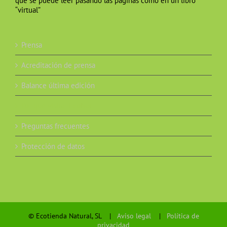
que se puede leer pasando las páginas como en un libro
“virtual”
Prensa
Acreditación de prensa
Balance última edición
Por qué visitar EcoNat
Preguntas frecuentes
Protección de datos
© Ecotienda Natural, SL |
Aviso legal
|
Política de
privacidad