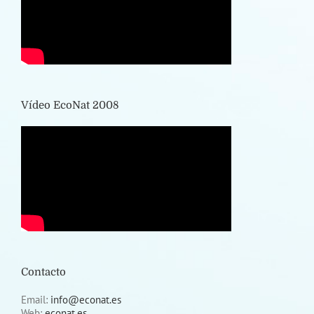
Vídeo EcoNat 2008
Contacto
Email:
info@econat.es
Web:
econat.es